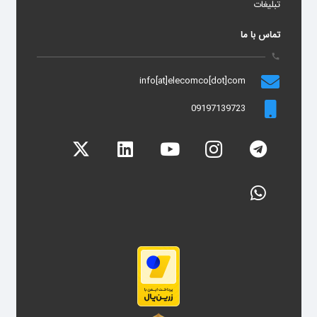
تبلیغات
تماس با ما
call
info[at]elecomco[dot]com
09197139723