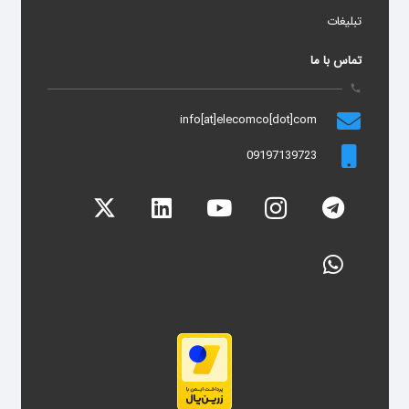
تبلیغات
تماس با ما
call
info[at]elecomco[dot]com
09197139723