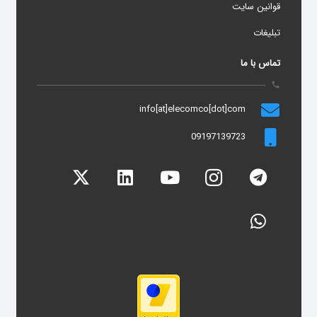
قوانین سایت
تبلیغات
تماس با ما
call
info[at]elecomco[dot]com
09197139723